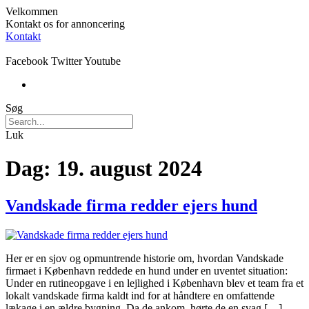
Velkommen
Kontakt os for annoncering
Kontakt
Facebook
Twitter
Youtube
Søg
Luk
Dag:
19. august 2024
Vandskade firma redder ejers hund
Her er en sjov og opmuntrende historie om, hvordan Vandskade
firmaet i København reddede en hund under en uventet situation:
Under en rutineopgave i en lejlighed i København blev et team fra et
lokalt vandskade firma kaldt ind for at håndtere en omfattende
lækage i en ældre bygning. Da de ankom, hørte de en svag […]