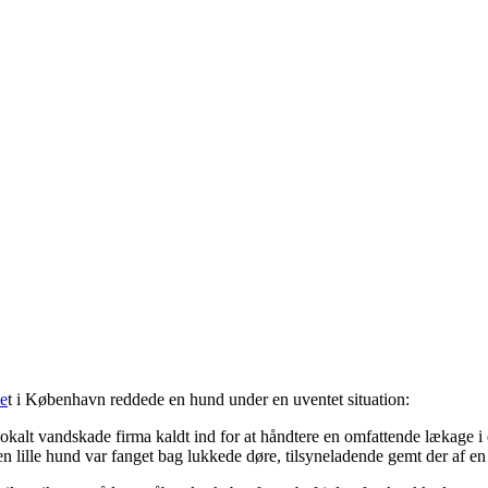
e
t i København reddede en hund under en uventet situation:
lokalt vandskade firma kaldt ind for at håndtere en omfattende lækage i
en lille hund var fanget bag lukkede døre, tilsyneladende gemt der af e