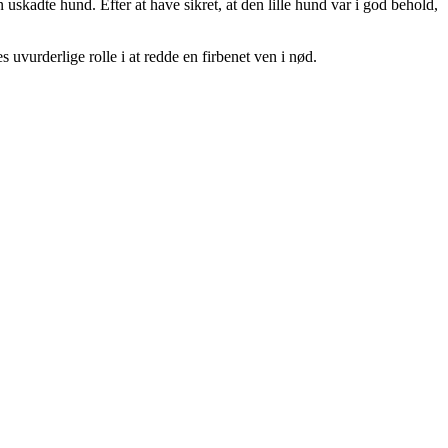
uskadte hund. Efter at have sikret, at den lille hund var i god behold,
vurderlige rolle i at redde en firbenet ven i nød.