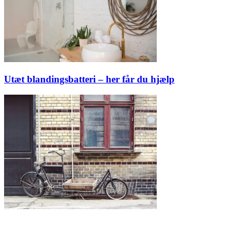
Utæt blandingsbatteri – her får du hjælp
Butik ejer låst ude i København på Nørrebro – Fik hj