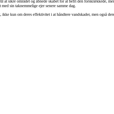
il at sikre området og åbnede skabet for at befri den forskrækkede, men 
et med sin taknemmelige ejer senere samme dag.
ke kun om deres effektivitet i at håndtere vandskader, men også deres u