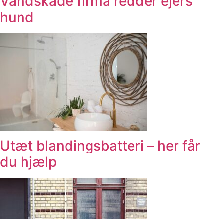
Vandskade firma redder ejers
hund
Utæt blandingsbatteri – her får
du hjælp