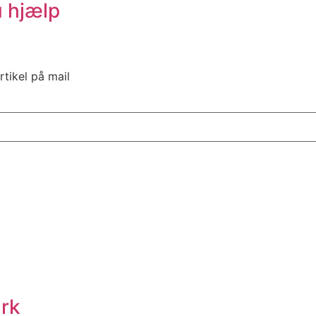
u hjælp
rtikel på mail
ark