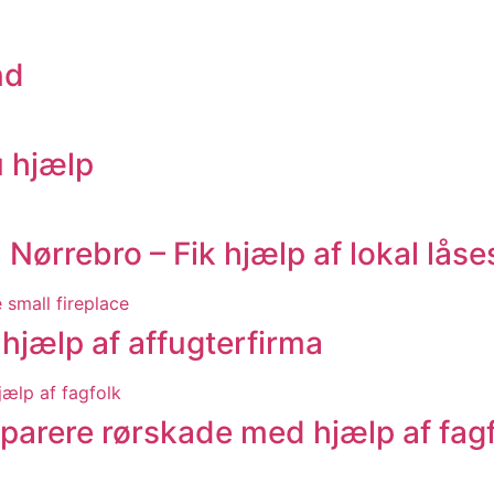
nd
u hjælp
å Nørrebro – Fik hjælp af lokal lå
hjælp af affugterfirma
parere rørskade med hjælp af fag