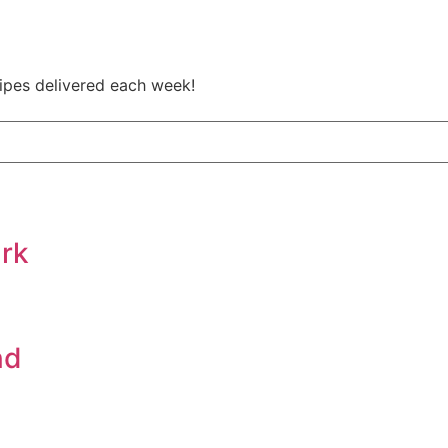
cipes delivered each week!
ark
nd