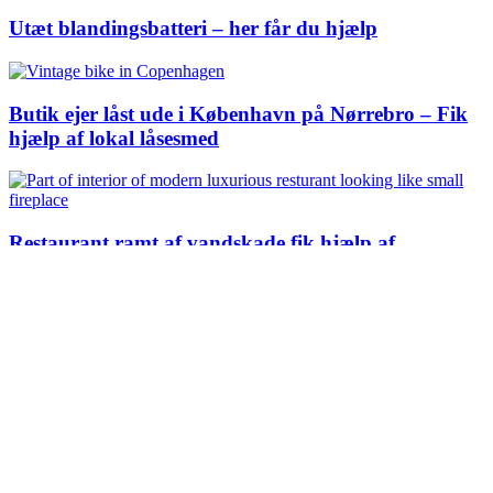
Utæt blandingsbatteri – her får du hjælp
Butik ejer låst ude i København på Nørrebro – Fik
hjælp af lokal låsesmed
Restaurant ramt af vandskade fik hjælp af
affugterfirma
Rørskade i væg – sådan kan du reparere rørskade
med hjælp af fagfolk
Kan ikke åbne min terrassedør og fik hjælp af en